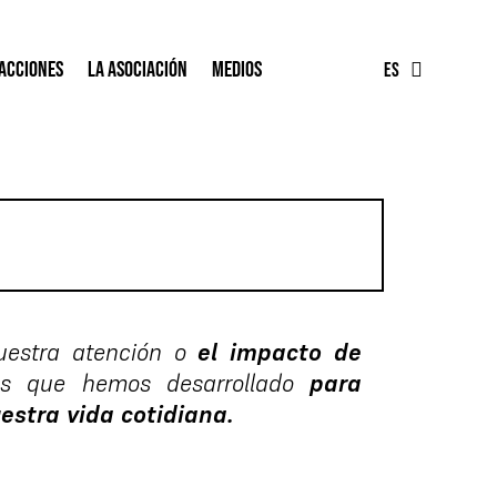
FR
acciones
La asociación
Medios
ES
EN
uestra atención o
el impacto de
mas que hemos desarrollado
para
estra vida cotidiana.