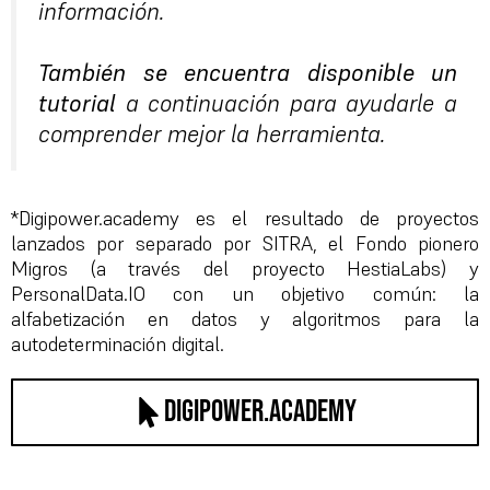
información
.
También
se
encuentra
disponible
un
tutorial
a
continuación
para
ayudarle
a
comprender
mejor
la
herramienta
.
*Digipower
.
academy
es
el
resultado
de
proyectos
lanzados
por
separado
por
SITRA
,
el
Fondo
pionero
Migros
(
a
través
del
proyecto
HestiaLabs
)
y
PersonalData
.
IO
con
un
objetivo
común
:
la
alfabetización
en
datos
y
algoritmos
para
la
autodeterminación
digital
.
digipower.academy