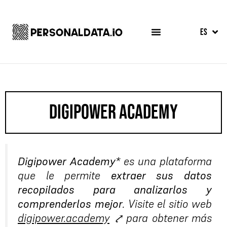
FR
ES
EN
digipower academy
Digipower
Academy
*
es
una
plataforma
que
le
permite
extraer
sus
datos
recopilados
para
analizarlos
y
comprenderlos
mejor
.
Visite
el
sitio
web
digipower
.
academy
⤤
para
obtener
más